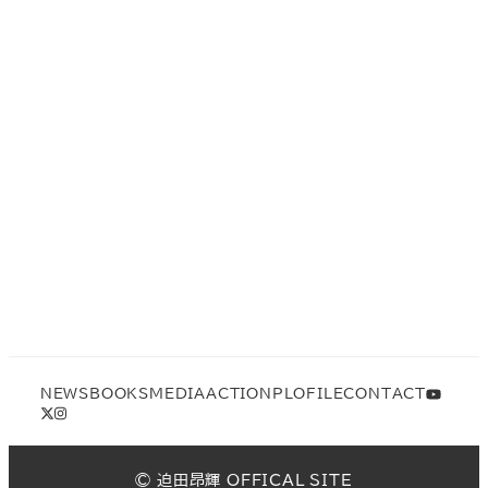
NEWS
BOOKS
MEDIA
ACTION
PLOFILE
CONTACT
©︎ 迫田昂輝 OFFICAL SITE